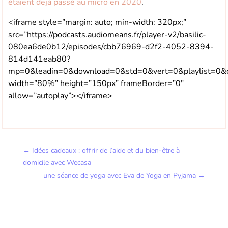
étaient déjà passé au micro en 2020
.
<iframe style=”margin: auto; min-width: 320px;”
src=”https://podcasts.audiomeans.fr/player-v2/basilic-
080ea6de0b12/episodes/cbb76969-d2f2-4052-8394-
814d141eab80?
mp=0&leadin=0&download=0&std=0&vert=0&playlist=0&col
width=”80%” height=”150px” frameBorder=”0″
allow=”autoplay”></iframe>
←
Idées cadeaux : offrir de l’aide et du bien-être à
domicile avec Wecasa
une séance de yoga avec Eva de Yoga en Pyjama
→