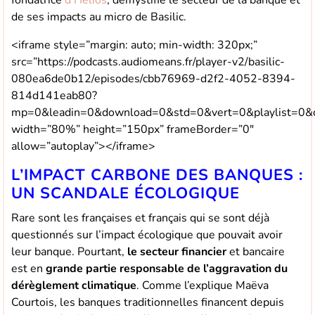
fondatrice
d’Helios
, démystifie le secteur de la banque et
de ses impacts au micro de Basilic.
<iframe style=”margin: auto; min-width: 320px;”
src=”https://podcasts.audiomeans.fr/player-v2/basilic-
080ea6de0b12/episodes/cbb76969-d2f2-4052-8394-
814d141eab80?
mp=0&leadin=0&download=0&std=0&vert=0&playlist=0&col
width=”80%” height=”150px” frameBorder=”0″
allow=”autoplay”></iframe>
L’IMPACT CARBONE DES BANQUES :
UN SCANDALE ÉCOLOGIQUE
Rare sont les françaises et français qui se sont déjà
questionnés sur l’impact écologique que pouvait avoir
leur banque. Pourtant,
le secteur financier
et bancaire
est en
grande partie responsable de l’aggravation du
dérèglement climatique
. Comme l’explique Maëva
Courtois, les banques traditionnelles financent depuis