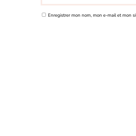
Enregistrer mon nom, mon e-mail et mon si
A
l
t
e
r
n
a
t
i
v
e
: