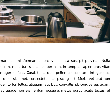
rnare ut, mi. Aenean ut orci vel massa suscipit pulvinar. Nulla
aliquam, nunc turpis ullamcorper nibh, in tempus sapien eros vitae
nteger id felis. Curabitur aliquet pellentesque diam. Integer quis
m dolor sit amet, consectetuer adipiscing elit. Morbi vel erat non
eger tortor tellus, aliquam faucibus, convallis id, congue eu, quam.
ugiat, augue non elementum posuere, metus purus iaculis lectus, et