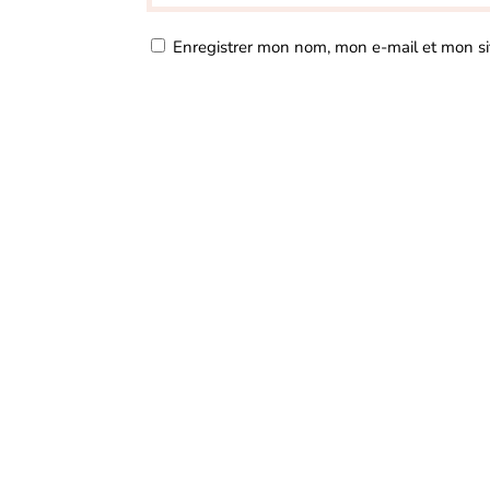
Enregistrer mon nom, mon e-mail et mon si
A
l
t
e
r
n
a
t
i
v
e
: