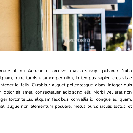
rnare ut, mi. Aenean ut orci vel massa suscipit pulvinar. Nulla
aliquam, nunc turpis ullamcorper nibh, in tempus sapien eros vitae
nteger id felis. Curabitur aliquet pellentesque diam. Integer quis
m dolor sit amet, consectetuer adipiscing elit. Morbi vel erat non
eger tortor tellus, aliquam faucibus, convallis id, congue eu, quam.
ugiat, augue non elementum posuere, metus purus iaculis lectus, et