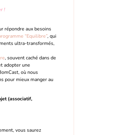
r !
r répondre aux besoins
programme “Equilibre”
, qui
liments ultra-transformés,
re
, souvent caché dans de
et adopter une
omBomCast, où nous
ons pour mieux manger au
jet (associatif,
nement, vous saurez