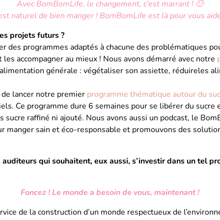
Avec BomBomLife, le changement, c’est marrant ! 🙂
est naturel de bien manger ! BomBomLife est là pour vous aide
es projets futurs ?
er des programmes adaptés à chacune des problématiques pou
 et les accompagner au mieux ! Nous avons démarré avec notre
l’alimentation générale : végétaliser son assiette, réduireles a
 de lancer notre premier
programme thématique autour du suc
iels. Ce programme dure 6 semaines pour se libérer du sucre 
ns sucre raffiné ni ajouté. Nous avons aussi un podcast, le B
ur manger sain et éco-responsable et promouvons des soluti
 auditeurs qui souhaitent, eux aussi, s’investir dans un tel pro
Foncez ! Le monde a besoin de vous, maintenant !
rvice de la construction d’un monde respectueux de l’environ