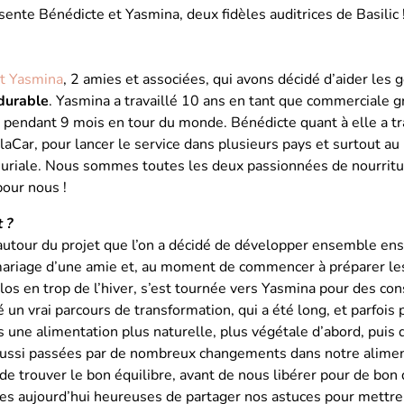
ente Bénédicte et Yasmina, deux fidèles auditrices de Basilic 
t Yasmina
, 2 amies et associées, qui avons décidé d’aider les 
 durable
. Yasmina a travaillé 10 ans en tant que commerciale 
é pendant 9 mois en tour du monde. Bénédicte quant à elle a tr
aCar, pour lancer le service dans plusieurs pays et surtout au 
euriale. Nous sommes toutes les deux passionnées de nourritu
pour nous !
 ?
 autour du projet que l’on a décidé de développer ensemble ens
ariage d’une amie et, au moment de commencer à préparer les 
los en trop de l’hiver, s’est tournée vers Yasmina pour des cons
é un vrai parcours de transformation, qui a été long, et parfois
 une alimentation plus naturelle, plus végétale d’abord, puis 
ssi passées par de nombreux changements dans notre aliment
 trouver le bon équilibre, avant de nous libérer pour de bon 
s aujourd’hui heureuses de partager nos astuces pour mettre 