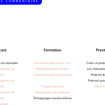
LE COMMENTAIRE
cast
Formation
Prest
s les épisodes
Formation podcast en visio
Créer un pod
podcast sur
Rejoindre Basilic Studio
Les réalisati
ple
Comment lancer un podcast
Podcast &
podcast sur
?
Podcast pou
tify
7 règles d’or pour
Obtenir
podcast sur
développer son audience
zer
Témoignages anciens élèves
parlent