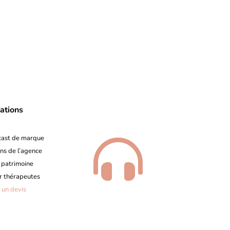
ations
cast de marque

ons de l’agence
 patrimoine
r thérapeutes
 un devis